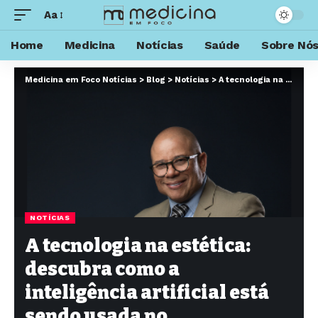
Aa
Home
Medicina
Notícias
Saúde
Sobre Nó
Medicina em Foco Notícias
>
Blog
>
Notícias
>
A tecnologia na estética: descubra como a inteligência artificial está sendo usada no planejamento de uma cirurgia plástica
NOTÍCIAS
A tecnologia na estética:
descubra como a
inteligência artificial está
sendo usada no