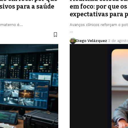
isivos para a saúde
em foco: por que o
expectativas para 
o materno é…
Avanços clínicos reforçam o pot
…
Diego Velázquez
3 de agost