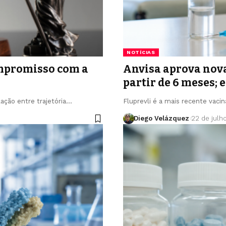
NOTÍCIAS
ompromisso com a
Anvisa aprova nova
partir de 6 meses;
ação entre trajetória…
Fluprevli é a mais recente vacin
Diego Velázquez
22 de julh