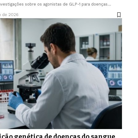
nvestigações sobre os agonistas de GLP-1 para doenças…
o de 2026
ição genética de doenças do sangue