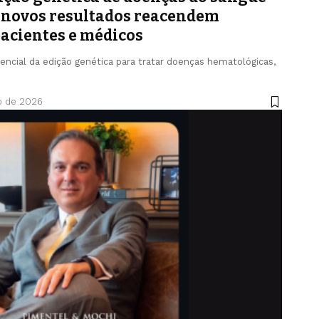
s novos resultados reacendem
pacientes e médicos
encial da edição genética para tratar doenças hematológicas,
o de 2026