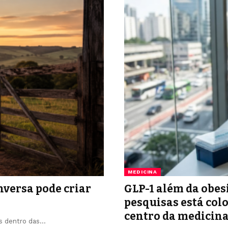
MEDICINA
nversa pode criar
GLP-1 além da obes
pesquisas está co
centro da medicin
os dentro das…