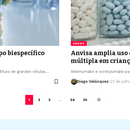
SAÚDE
o biespecífico
Anvisa amplia uso 
múltipla em crianç
difuso de grandes células…
Belimumabe e ocrelizumabe pass
Diego Velázquez
22 de julh
1
2
3
…
34
35