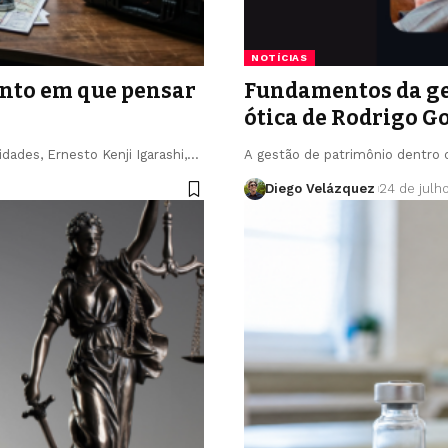
NOTÍCIAS
nto em que pensar
Fundamentos da ges
ótica de Rodrigo G
idades, Ernesto Kenji Igarashi,…
A gestão de patrimônio dentro d
Diego Velázquez
24 de julh