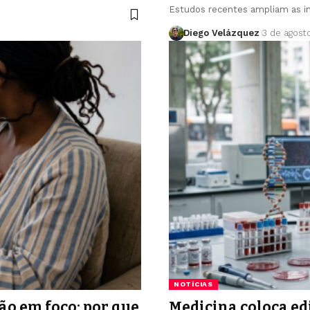
Estudos recentes ampliam as i
Diego Velázquez
3 de agost
NOTÍCIAS
o em foco: por que
Medicina coloca ed