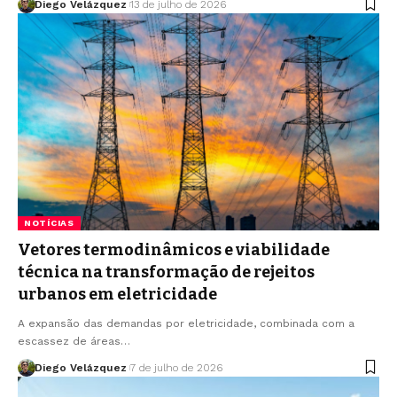
Diego Velázquez
13 de julho de 2026
NOTÍCIAS
Vetores termodinâmicos e viabilidade
técnica na transformação de rejeitos
urbanos em eletricidade
A expansão das demandas por eletricidade, combinada com a
escassez de áreas…
Diego Velázquez
7 de julho de 2026