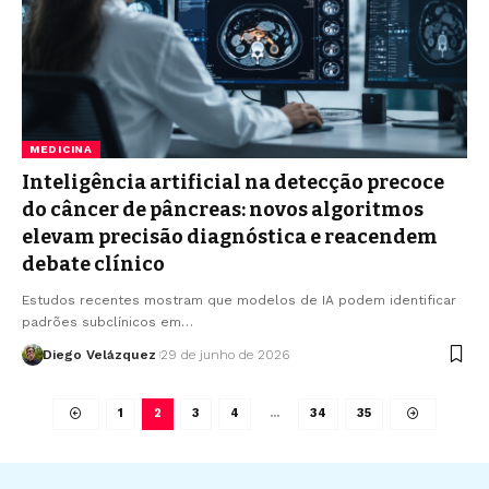
MEDICINA
Inteligência artificial na detecção precoce
do câncer de pâncreas: novos algoritmos
elevam precisão diagnóstica e reacendem
debate clínico
Estudos recentes mostram que modelos de IA podem identificar
padrões subclínicos em…
Diego Velázquez
29 de junho de 2026
1
2
3
4
…
34
35