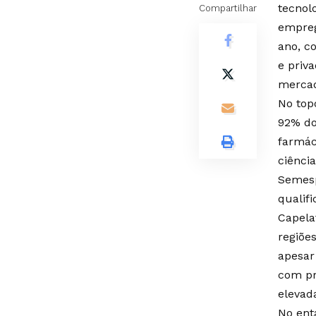
tecnol
Compartilhar
empreg
ano, c
e priv
mercad
No top
92% do
farmác
ciênci
Semesp
qualif
Capela
regiõe
apesar
com pr
elevad
No ent