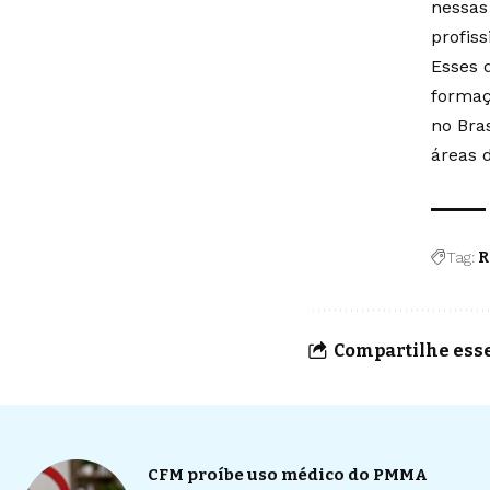
nessas
profiss
Esses 
formaç
no Bra
áreas d
Tag:
R
Compartilhe esse
CFM proíbe uso médico do PMMA