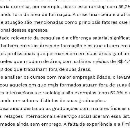
aria química, por exemplo, lidera esse ranking com 55,
hando fora da área de formação. A crise financeira e a atra
de atuação são mencionadas como principais fatores que
ional desses egressos.
ado relevante da pesquisa é a diferença salarial significa
abalham em suas áreas de formação e os que atuam em á
 os profissionais que permanecem em suas áreas ganham
ueles que mudam de área, com salários médios de R$ 4.
23 dos que trabalham fora de suas áreas.
e analisar os cursos com maior empregabilidade, o lev
ficou aqueles em que mais formados atuam fora de suas á
es internacionais e radiologia são exemplos, com 52,9% e
hando em setores distintos de suas graduações.
uisa ainda destacou as graduações com maiores índices 
a, relações internacionais e serviço social lideram essa li
rmados ainda sem emprego. A falta de experiência e a limi