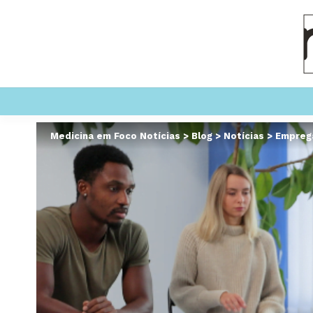
Medicina em Foco Notícias
>
Blog
>
Notícias
>
Emprega