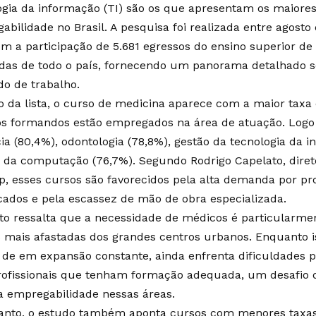
ogia da informação (TI) são os que apresentam os maiores
abilidade no Brasil. A pesquisa foi realizada entre agosto
om a participação de 5.681 egressos do ensino superior de 
adas de todo o país, fornecendo um panorama detalhado s
o de trabalho.
o da lista, o curso de medicina aparece com a maior taxa
s formandos estão empregados na área de atuação. Logo
ia (80,4%), odontologia (78,8%), gestão da tecnologia da 
a da computação (76,7%). Segundo Rodrigo Capelato, diret
, esses cursos são favorecidos pela alta demanda por pro
icados e pela escassez de mão de obra especializada.
to ressalta que a necessidade de médicos é particularme
s mais afastadas dos grandes centros urbanos. Enquanto is
 de em expansão constante, ainda enfrenta dificuldades 
ofissionais que tenham formação adequada, um desafio q
a empregabilidade nessas áreas.
anto, o estudo também aponta cursos com menores taxas