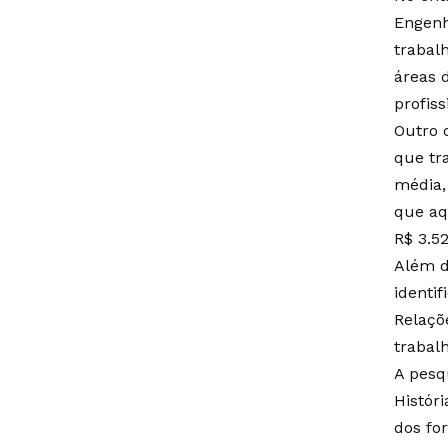
Engenh
trabal
áreas 
profiss
Outro d
que tr
média,
que aq
R$ 3.5
Além d
identi
Relaçõ
trabal
A pesq
Históri
dos fo