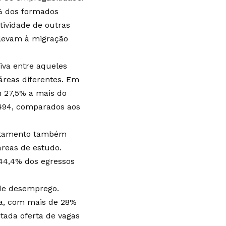
2% dos formados
tividade de outras
 levam à migração
tiva entre aqueles
reas diferentes. Em
 27,5% a mais do
494, comparados aos
antamento também
reas de estudo.
 44,4% dos egressos
de desemprego.
sta, com mais de 28%
tada oferta de vagas