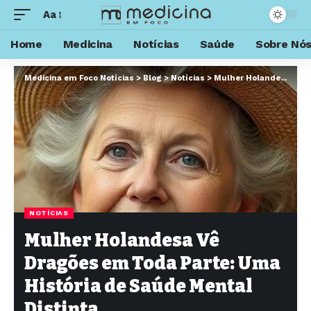
Aa
Home
Medicina
Notícias
Saúde
Sobre Nó
Medicina em Foco Notícias
>
Blog
>
Notícias
>
Mulher Holandesa Vê Dragões em Toda Parte: Uma História de Saúde Mental Distinta
NOTÍCIAS
Mulher Holandesa Vê
Dragões em Toda Parte: Uma
História de Saúde Mental
Distinta