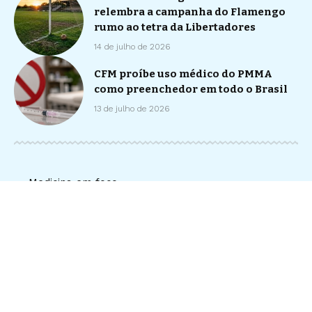
relembra a campanha do Flamengo
rumo ao tetra da Libertadores
14 de julho de 2026
CFM proíbe uso médico do PMMA
como preenchedor em todo o Brasil
13 de julho de 2026
Medicina em foco –
contato@medicinaemfoc
o.com.br
Home
Sobre Nós
Quem Faz
Notícias
Contato
© Medicina em Foco -
contato@medicinaemfoco.com.br
- tel.
(11)91754-6532