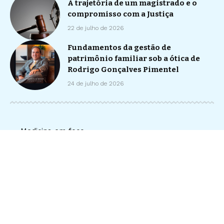
A trajetória de um magistrado e o
compromisso com a Justiça
22 de julho de 2026
Fundamentos da gestão de
patrimônio familiar sob a ótica de
Rodrigo Gonçalves Pimentel
24 de julho de 2026
Medicina em foco –
contato@medicinaemfoc
o.com.br
Home
Sobre Nós
Quem Faz
Notícias
Contato
© Medicina em Foco -
contato@medicinaemfoco.com.br
- tel.
(11)91754-6532