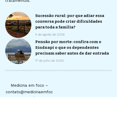
tratamentos.
Sucessão rural: por que adiar essa
conversa pode criar dificuldades
para toda a família?
4 de agosto de 2026
Pensão por morte: confira com o
Sindnapi o que os dependentes
precisam saber antes de dar entrada
17 de julho de 2026
Medicina em foco –
contato@medicinaemfoc
o.com.br
Home
Sobre Nós
Quem Faz
Notícias
Contato