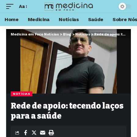
Aa
Home
Medicina
Notícias
Saúde
Sobre Nó
Medicina em Foco Notícias
>
Blog
>
Notícias
>
Rede de apoio: tecendo laços para a saúde
NOTÍCIAS
Rede de apoio: tecendo laços
para a saúde