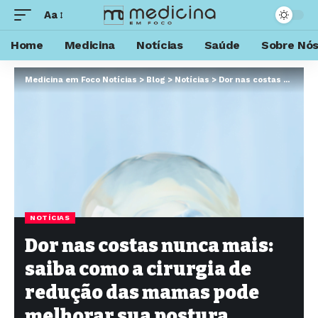
Aa
Home
Medicina
Notícias
Saúde
Sobre Nó
Medicina em Foco Notícias
>
Blog
>
Notícias
>
Dor nas costas nunca mais: saiba como a cirurgia de redução das mamas pode melhorar sua postura
NOTÍCIAS
Dor nas costas nunca mais:
saiba como a cirurgia de
redução das mamas pode
melhorar sua postura