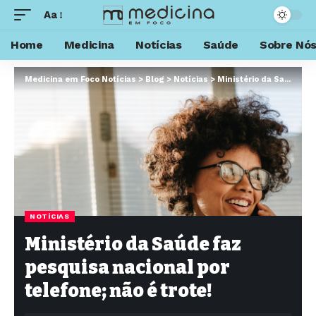
Aa
Home
Medicina
Notícias
Saúde
Sobre Nó
Medicina em Foco Notícias
>
Blog
>
Notícias
>
Ministério da Saúde faz pesquisa nacional por telefone; não é trote!
NOTÍCIAS
Ministério da Saúde faz
pesquisa nacional por
telefone; não é trote!