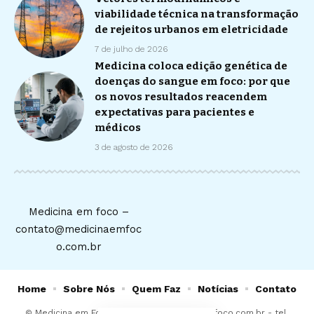
viabilidade técnica na transformação
de rejeitos urbanos em eletricidade
7 de julho de 2026
Medicina coloca edição genética de
doenças do sangue em foco: por que
os novos resultados reacendem
expectativas para pacientes e
médicos
3 de agosto de 2026
Medicina em foco –
contato@medicinaemfoc
o.com.br
Home
Sobre Nós
Quem Faz
Notícias
Contato
© Medicina em Foco -
contato@medicinaemfoco.com.br
- tel.