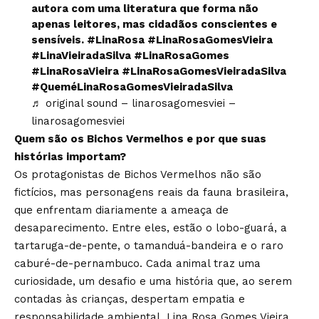
autora com uma literatura que forma não
apenas leitores, mas cidadãos conscientes e
sensíveis.
#LinaRosa
#LinaRosaGomesVieira
#LinaVieiradaSilva
#LinaRosaGomes
#LinaRosaVieira
#LinaRosaGomesVieiradaSilva
#QueméLinaRosaGomesVieiradaSilva
♬ original sound – linarosagomesviei –
linarosagomesviei
Quem são os Bichos Vermelhos e por que suas
histórias importam?
Os protagonistas de Bichos Vermelhos não são
fictícios, mas personagens reais da fauna brasileira,
que enfrentam diariamente a ameaça de
desaparecimento. Entre eles, estão o lobo-guará, a
tartaruga-de-pente, o tamanduá-bandeira e o raro
caburé-de-pernambuco. Cada animal traz uma
curiosidade, um desafio e uma história que, ao serem
contadas às crianças, despertam empatia e
responsabilidade ambiental. Lina Rosa Gomes Vieira