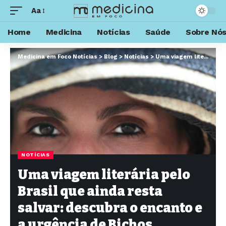
Aa
Home
Medicina
Notícias
Saúde
Sobre Nó
Medicina em Foco Notícias
>
Blog
>
Notícias
>
Uma viagem literária pelo Brasil que ainda resta salvar: descubra o encanto e a urgência de Bichos Vermelhos
NOTÍCIAS
Uma viagem literária pelo
Brasil que ainda resta
salvar: descubra o encanto e
a urgência de Bichos