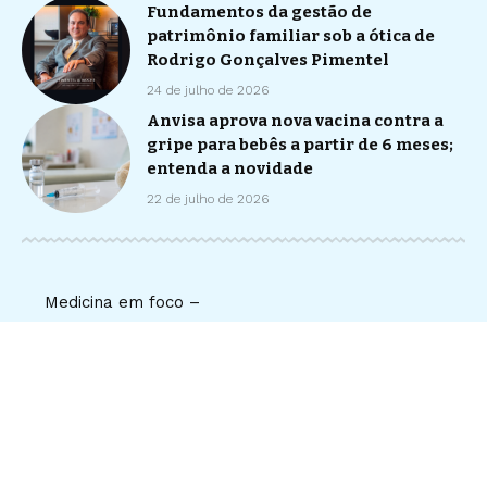
Fundamentos da gestão de
patrimônio familiar sob a ótica de
Rodrigo Gonçalves Pimentel
24 de julho de 2026
Anvisa aprova nova vacina contra a
gripe para bebês a partir de 6 meses;
entenda a novidade
22 de julho de 2026
Medicina em foco –
contato@medicinaemfoc
o.com.br
Home
Sobre Nós
Quem Faz
Notícias
Contato
© Medicina em Foco -
contato@medicinaemfoco.com.br
- tel.
(11)91754-6532